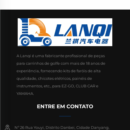
A Lanqi é uma fabricante profissional de peças
para carrinhos de golfe com mais de 18 anos de
experiência, fornecendo kits de faróis de alta
qualidade, chicotes elétricos, painéis de
instrumentos, etc., para EZ-GO, CLUB CAR e
YAMAHA.
ENTRE EM CONTATO
Nº 26 Rua Youyi, Distrito Danbei, Cidade Danyang,