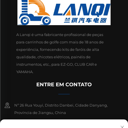
A Lanqi é uma fabricante profissional de peças
para carrinhos de golfe com mais de 18 anos de
experiência, fornecendo kits de faróis de alta
qualidade, chicotes elétricos, painéis de
instrumentos, etc., para EZ-GO, CLUB CAR e
YAMAHA.
ENTRE EM CONTATO
Nº 26 Rua Youyi, Distrito Danbei, Cidade Danyang,
Província de Jiangsu, China
+86-13511686870