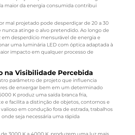
la maior da energia consumida contribui
or mal projetado pode desperdiçar de 20 a 30
e nunca atinge o alvo pretendido. Ao longo de
uz em desperdício mensurável de energia e
ionar uma luminária LED com óptica adaptada à
maior impacto em qualquer processo de
o na Visibilidade Percebida
utro parâmetro de projeto que influencia
dores de enxergar bem em um determinado
6000 K produz uma saída branca fria,
e e facilita a distinção de objetos, contornos e
e valioso em condução fora de estrada, trabalhos
 onde seja necessária uma rápida
o de 3000 K a 4000 K, produzem uma luz mais