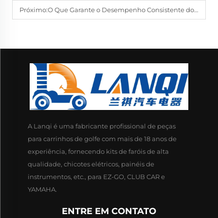
Próximo:
O Que Garante o Desempenho Consistente dos Faróis na Condução Urbana e em Rodovias
A Lanqi é uma fabricante profissional de peças
para carrinhos de golfe com mais de 18 anos de
experiência, fornecendo kits de faróis de alta
qualidade, chicotes elétricos, painéis de
instrumentos, etc., para EZ-GO, CLUB CAR e
YAMAHA.
ENTRE EM CONTATO