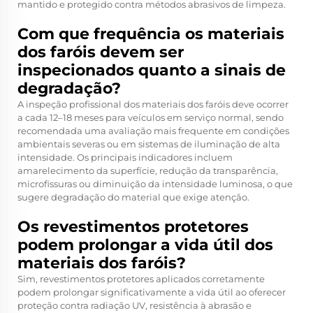
mantido e protegido contra métodos abrasivos de limpeza.
Com que frequência os materiais
dos faróis devem ser
inspecionados quanto a sinais de
degradação?
A inspeção profissional dos materiais dos faróis deve ocorrer
a cada 12–18 meses para veículos em serviço normal, sendo
recomendada uma avaliação mais frequente em condições
ambientais severas ou em sistemas de iluminação de alta
intensidade. Os principais indicadores incluem
amarelecimento da superfície, redução da transparência,
microfissuras ou diminuição da intensidade luminosa, o que
sugere degradação do material que exige atenção.
Os revestimentos protetores
podem prolongar a vida útil dos
materiais dos faróis?
Sim, revestimentos protetores aplicados corretamente
podem prolongar significativamente a vida útil ao oferecer
proteção contra radiação UV, resistência à abrasão e