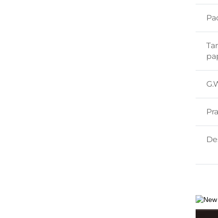
Pa
Ta
pa
G.
Pr
De