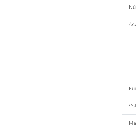
Nú
Ac
Fu
Vo
Mat