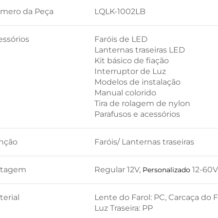
mero da Peça
LQLK-1002LB
essórios
Faróis de LED
Lanternas traseiras LED
Kit básico de fiação
Interruptor de Luz
Modelos de instalação
Manual colorido
Tira de rolagem de nylon
Parafusos e acessórios
nção
Faróis/ Lanternas traseiras
ltagem
Regular 12V,
12-60V
Personalizado
erial
Lente do Farol: PC, Carcaça do F
Luz Traseira: PP