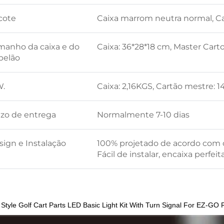
cote
Caixa marrom neutra normal, Ca
manho da caixa e do
Caixa: 36*28*18 cm, Master Cart
pelão
W.
Caixa: 2,16KGS, Cartão mestre
azo de entrega
Normalmente 7-10 dias
sign e Instalação
100% projetado de acordo com o
Fácil de instalar, encaixa perfei