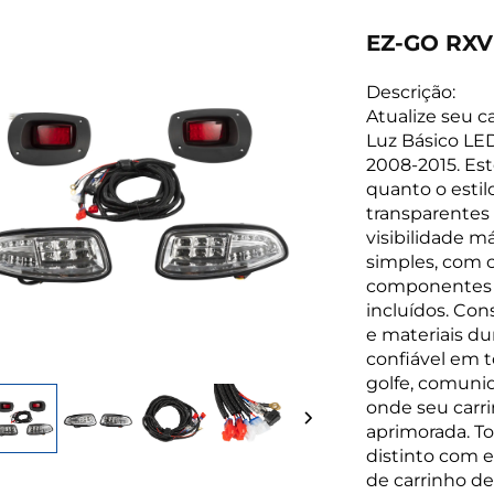
EZ-GO RXV 
Descrição:
Atualize seu c
Luz Básico LE
2008-2015. Est
quanto o estilo
transparentes 
visibilidade má
simples, com c
componentes 
incluídos. Con
e materiais du
confiável em t
golfe, comuni
onde seu carr
aprimorada. T
distinto com es
de carrinho de 