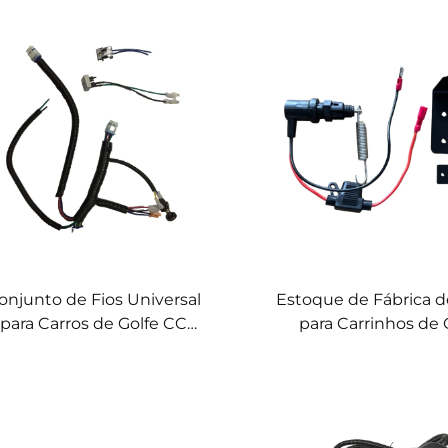
onjunto de Fios Universal
Estoque de Fábrica d
para Carros de Golfe CC
para Carrinhos de 
Precedent (Gasolina)
Carrinho CC PRE Inte
Mecânico de Freio Pa
Car