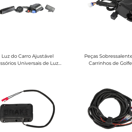
Luz do Carro Ajustável
Peças Sobressalente
ssórios Universais de Luzes
Carrinhos de Golf
ABS Kit de Atualização
Interruptor Universal 
de Viragem Kit de Lu