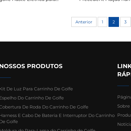
teria Automotiva Haste do
para carros de go
Carrinho CC Precedent
Bucket
Anterior
1
2
3
NOSSOS PRODUTOS
LIN
RÁP
Kit De Luz Para Carrinho De Golfe
Página
Espelho Do Carrinho De Golfe
Sobre
Cobertura De Roda Do Carrinho De Golfe
Produ
Harness E Cabo De Bateria E Interruptor Do Carrinho
De Golfe
Notíci
Moldura do Para-Lama do Carrinho de Golfe