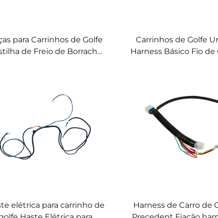
as para Carrinhos de Golfe
Carrinhos de Golfe Un
stilha de Freio de Borracha
Harness Básico Fio de
erruptor de Freio Universal
de Golfe Para Sist
para Carrinho de Golfe
Áudio de Carrinho d
te elétrica para carrinho de
Harness de Carro de 
golfe Haste Elétrica para
Precedent Fiação har