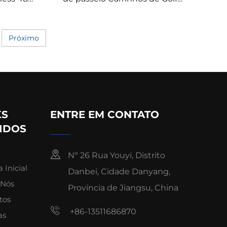
lfe
Universal CC Precedent
Headlight Harness (Gasolina)
Próximo
KS
ENTRE EM CONTATO
IDOS
Nº 26 Rua Youyi, Distrito
 Inicial
Danbei, Cidade Danyang,
 Nós
Província de Jiangsu, China
tos
+86-13511686870
as