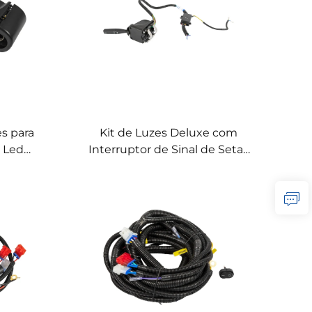
s para
Kit de Luzes Deluxe com
e Led
Interruptor de Sinal de Setas
de Sinal
para Carrinho de Golfe com
z Deluxe
Caixa de Controle