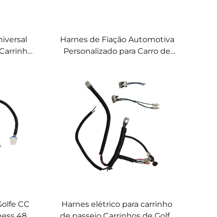
iversal
Harnes de Fiação Automotiva
 Carrinho
Personalizado para Carro de
ema de
Golfe Controlador Harnes de
e Golfe
Fiação para Sistema de Áudio
de Carro de Golfe
Golfe CC
Harnes elétrico para carrinho
ness 48v
de passeio Carrinhos de Golfe