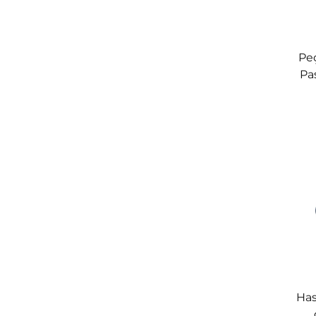
Peç
Pa
Int
Has