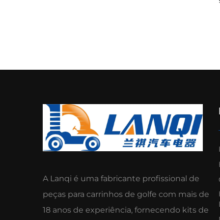
Ba
A Lanqi é uma fabricante profissional de
peças para carrinhos de golfe com mais de
18 anos de experiência, fornecendo kits de