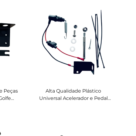
e Peças
Alta Qualidade Plástico
Golfe
Universal Acelerador e Pedal
rruptor
de Freio para Carrinho de Golfe
ra Club