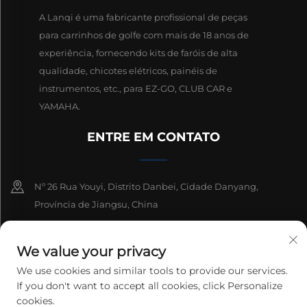
A Lanqi é uma fabricante profissional de peças
para carrinhos de golfe com mais de 18 anos de
experiência, fornecendo kits de faróis de alta
qualidade, chicotes elétricos, painéis de
instrumentos, etc., para EZ-GO, CLUB CAR e
YAMAHA.
ENTRE EM CONTATO
Nº 26 Rua Youyi, Distrito Danbei, Cidade Danyang,
Província de Jiangsu, China
+86-13511686870
We value your privacy
[email protected]
We use cookies and similar tools to provide our services.
If you don't want to accept all cookies, click Personalize
cookies.