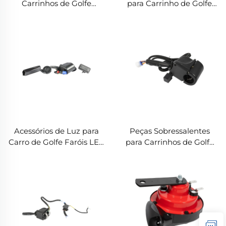
Carrinhos de Golfe
para Carrinho de Golfe
Paraipes de Carrinhos de
Estepe de
Golfe Led Luzes ABS Para
Plástico/Borracha com
YAM DRIVE(G29) Paraipes
Revestimento
Diamantado para YAM
DRIVE(G29)
Acessórios de Luz para
Peças Sobressalentes
Carro de Golfe Faróis LED
para Carrinhos de Golfe
ABS Universais para Kit
Led Interruptor Universal
de Atualização Universal
de Sinal de Viragem Kit
de Luz Deluxe