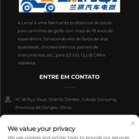
A Lanqi é uma fabricante profissional de peças
para carrinhos de golfe com mais de 18 anos de
experiência, fornecendo kits de faróis de alta
qualidade, chicotes elétricos, painéis de
instrumentos, etc., para EZ-GO, CLUB CAR e
YAMAHA.
ENTRE EM CONTATO
Nº 26 Rua Youyi, Distrito Danbei, Cidade Danyang,
Província de Jiangsu, China
+86-13511686870
We value your privacy
[email protected]
We use cookies and similar tools to provide our services.