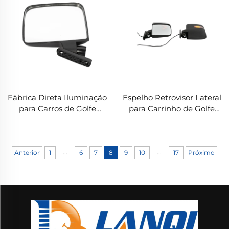
Freio Universal para
Plástico (292MM)
Carrinho de Golfe
Pastilha de Freio
Fábrica Direta Iluminação
Espelho Retrovisor Lateral
para Carros de Golfe
para Carrinho de Golfe
Acessórios Espelho
Espelho Lateral com Luz
Lateral Universal
de Sinal de Setas LED
...
...
Anterior
1
6
7
8
9
10
17
Próximo