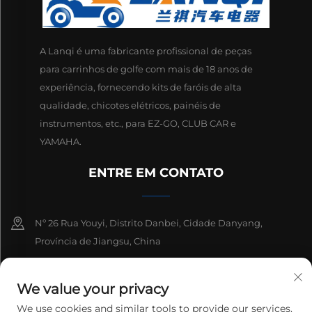
A Lanqi é uma fabricante profissional de peças
para carrinhos de golfe com mais de 18 anos de
experiência, fornecendo kits de faróis de alta
qualidade, chicotes elétricos, painéis de
instrumentos, etc., para EZ-GO, CLUB CAR e
YAMAHA.
ENTRE EM CONTATO
Nº 26 Rua Youyi, Distrito Danbei, Cidade Danyang,
Província de Jiangsu, China
+86-13511686870
We value your privacy
[email protected]
We use cookies and similar tools to provide our services.