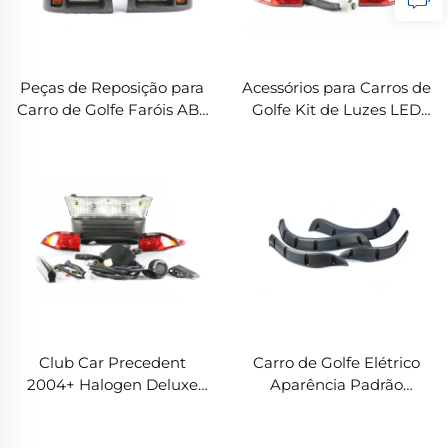
Peças de Reposição para
Acessórios para Carros de
Carro de Golfe Faróis ABS
Golfe Kit de Luzes LED
AS Lanternas Traseiras
Deluxe para Farol e
LED Peças de Reposição
Lanterna Traseira do
para Carro de Golfe
Carro de Clube
Elétrico
Club Car Precedent
Carro de Golfe Elétrico
2004+ Halogen Deluxe
Aparência Padrão
Light Kit
Atualizada com Para-
Lamas Dianteiros e