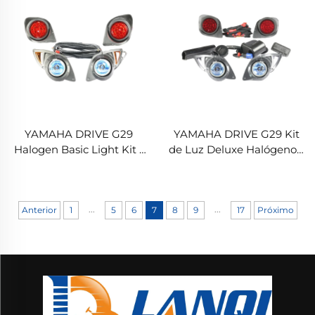
Traseiros
YAMAHA DRIVE G29
YAMAHA DRIVE G29 Kit
Halogen Basic Light Kit -
de Luz Deluxe Halógeno -
Aro Preto
Aro Preto
...
...
Anterior
1
5
6
7
8
9
17
Próximo