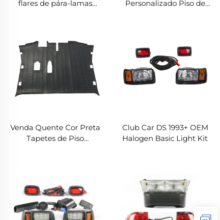
flares de pára-lamas
Personalizado Piso de
personalizados acessórios
Carrinho de Golfe Tapete
para carroceria pára-
de Substituição Placa
lamas Para EZ-GO RXV
Diamantada para EZ-GO
TXT
Venda Quente Cor Preta
Club Car DS 1993+ OEM
Tapetes de Piso
Halogen Basic Light Kit
Automotivo Reposição
com Revestimento em
Diamante Para EZ-GO
RXV