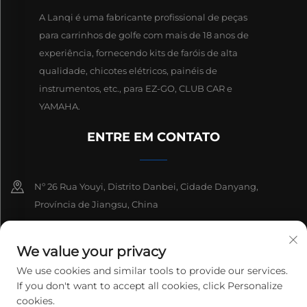
A Lanqi é uma fabricante profissional de peças
para carrinhos de golfe com mais de 18 anos de
experiência, fornecendo kits de faróis de alta
qualidade, chicotes elétricos, painéis de
instrumentos, etc., para EZ-GO, CLUB CAR e
YAMAHA.
ENTRE EM CONTATO
Nº 26 Rua Youyi, Distrito Danbei, Cidade Danyang,
Província de Jiangsu, China
+86-13511686870
We value your privacy
[email protected]
We use cookies and similar tools to provide our services.
If you don't want to accept all cookies, click Personalize
cookies.