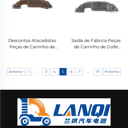
Descontos Atacadistas
Saída de Fábrica Peças
Peças de Carrinho de
de Carrinho de Golfe
Golfe Especificações
LQDB-1002CF Painel de
Completas Carro
Instrumentos de Carrinho
Precedente Painel de
de Golfe em ABS e Fibra
...
...
Instrumentos em ABS e
de Carbono
Anterior
1
3
4
5
6
7
17
Próximo
Fibra de Carbono 2004-
2008