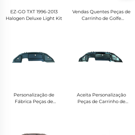
EZ-GO TXT 1996-2013
Vendas Quentes Peças de
Halogen Deluxe Light Kit
Carrinho de Golfe
Especificações Completas
Carro Precedente Painel
de Instrumentos em ABS
e Fibra de Carbono
Personalização de
Aceita Personalização
Fábrica Peças de
Peças de Carrinho de
Carrinho de Golfe
Golfe Especificações
Especificações Completas
Completas LQDB-1002GB
LQDB-1002MB Painel de
Painel de Instrumentos
Instrumentos em Fibra
em ABS e Fibra de
de Carbono
Carbono