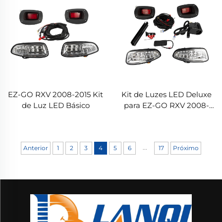
EZ-GO RXV 2008-2015 Kit
Kit de Luzes LED Deluxe
de Luz LED Básico
para EZ-GO RXV 2008-
2015
...
Anterior
1
2
3
4
5
6
17
Próximo