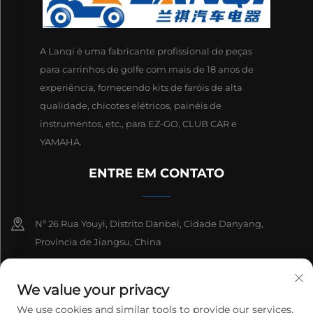
A Lanqi é uma fabricante profissional de peças
para carrinhos de golfe com mais de 18 anos de
experiência, fornecendo kits de faróis de alta
qualidade, chicotes elétricos, painéis de
instrumentos, etc., para EZ-GO, CLUB CAR e
YAMAHA.
ENTRE EM CONTATO
Nº 26 Rua Youyi, Distrito Danbei, Cidade Danyang,
Província de Jiangsu, China
+86-13511686870
We value your privacy
[email protected]
We use cookies and similar tools to provide our services.